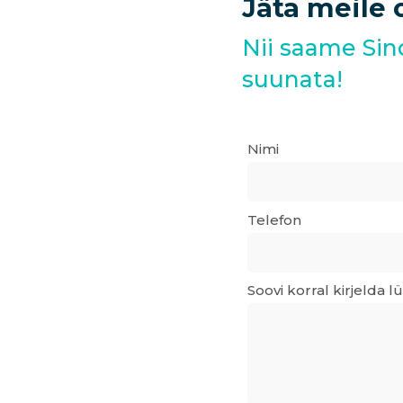
Jäta
meile
Nii
saame
Sin
suunata!
Nimi
Telefon
Soovi korral kirjelda