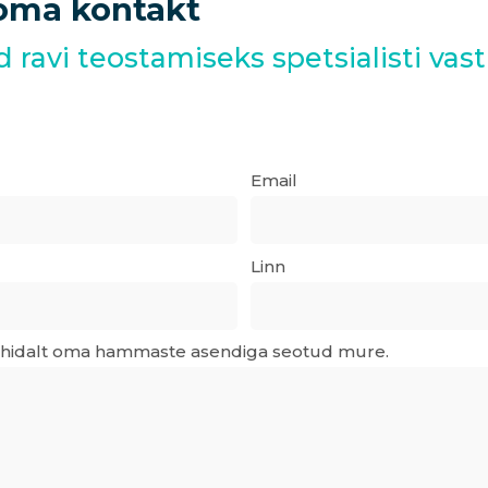
oma
kontakt
d
ravi
teostamiseks
spetsialisti
vas
Email
Linn
 lühidalt oma hammaste asendiga seotud mure.