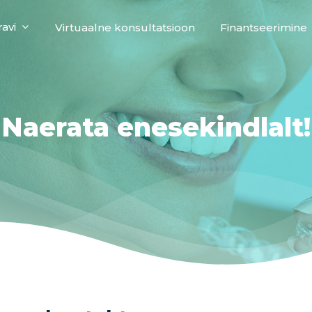
ravi
Virtuaalne konsultatsioon
Finantseerimine
Naerata
enesekindlalt!